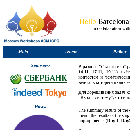
Hello
Barcelon
in collaboration 
Main
Teams
Rating:
Sponsors:
В разделе "Статистика" 
14.11, 17.11, 19.11
) зачё
контестам и тематическ
зачёта, в который включ
Для дорешивания задач к
"Вход в систему", что и д
Hosts:
The summary results of the 
menu; the results of the sin
pop-up menus (
Day 1
,
Day