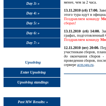
менее, чем за 2 часа.
Day 3: »
13.11.2010 (сб) 17:00.
Заве
Day 4: »
этого тура идут в официа
Поздравляем команду
Mo
Day 5: »
сборах!
13.11.2010 (сб) 14:00.
Зав
Day 6: »
графах, подготовленный
Поздравляем команду
Mo
Day 7: »
12.11.2010 (пт) 20:00.
Пер
участникам сборов, план
до
окончания сборов - 
проведения сборов, посл
Upsolving
сервере
acm.sgu.ru
.
Enter Upsolving
Upsolving standings
Past MW Results: »