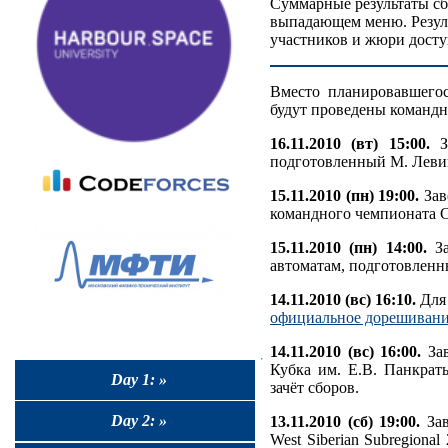
Суммарные результаты сб
выпадающем меню. Резуль
участников и жюри досту
Вместо планировавшего
будут проведены командны
16.11.2010 (вт) 15:00.
За
подготовленный М. Лев
15.11.2010 (пн) 19:00.
Зав
командного чемпионата 
15.11.2010 (пн) 14:00.
За
автоматам, подготовле
14.11.2010 (вс) 16:10.
Для 
официальное дорешивани
14.11.2010 (вс) 16:00.
Зав
Кубка им. Е.В. Панкрат
Day 1: »
зачёт сборов.
Day 2: »
13.11.2010 (сб) 19:00.
Зав
West Siberian Subregiona